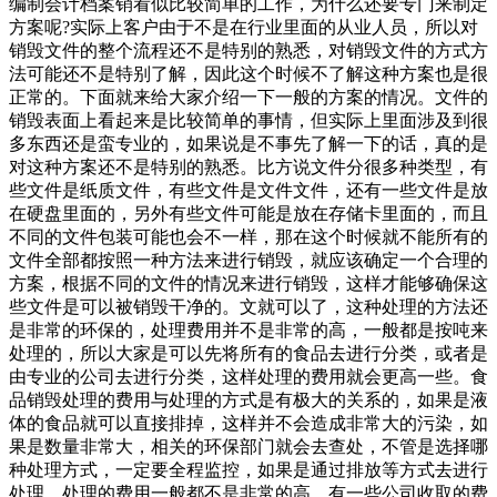
编制会计档案销看似比较简单的工作，为什么还要专门来制定
方案呢?实际上客户由于不是在行业里面的从业人员，所以对
销毁文件的整个流程还不是特别的熟悉，对销毁文件的方式方
法可能还不是特别了解，因此这个时候不了解这种方案也是很
正常的。下面就来给大家介绍一下一般的方案的情况。文件的
销毁表面上看起来是比较简单的事情，但实际上里面涉及到很
多东西还是蛮专业的，如果说是不事先了解一下的话，真的是
对这种方案还不是特别的熟悉。比方说文件分很多种类型，有
些文件是纸质文件，有些文件是文件文件，还有一些文件是放
在硬盘里面的，另外有些文件可能是放在存储卡里面的，而且
不同的文件包装可能也会不一样，那在这个时候就不能所有的
文件全部都按照一种方法来进行销毁，就应该确定一个合理的
方案，根据不同的文件的情况来进行销毁，这样才能够确保这
些文件是可以被销毁干净的。文就可以了，这种处理的方法还
是非常的环保的，处理费用并不是非常的高，一般都是按吨来
处理的，所以大家是可以先将所有的食品去进行分类，或者是
由专业的公司去进行分类，这样处理的费用就会更高一些。食
品销毁处理的费用与处理的方式是有极大的关系的，如果是液
体的食品就可以直接排掉，这样并不会造成非常大的污染，如
果是数量非常大，相关的环保部门就会去查处，不管是选择哪
种处理方式，一定要全程监控，如果是通过排放等方式去进行
处理，处理的费用一般都不是非常的高，有一些公司收取的费