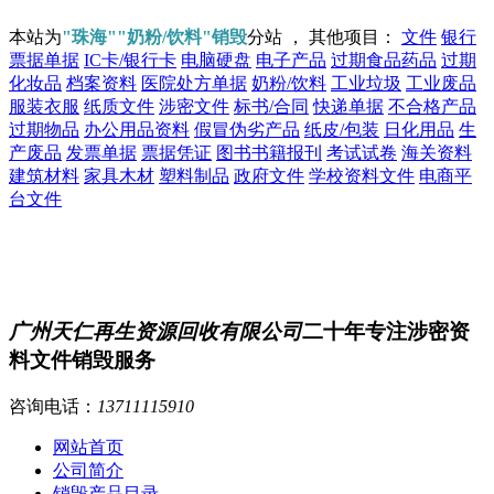
本站为
"珠海""奶粉/饮料"销毁
分站 ， 其他项目：
文件
银行
票据单据
IC卡/银行卡
电脑硬盘
电子产品
过期食品药品
过期
化妆品
档案资料
医院处方单据
奶粉/饮料
工业垃圾
工业废品
服装衣服
纸质文件
涉密文件
标书/合同
快递单据
不合格产品
过期物品
办公用品资料
假冒伪劣产品
纸皮/包装
日化用品
生
产废品
发票单据
票据凭证
图书书籍报刊
考试试卷
海关资料
建筑材料
家具木材
塑料制品
政府文件
学校资料文件
电商平
台文件
广州天仁再生资源回收有限公司
二十年专注涉密资
料文件销毁服务
咨询电话：
13711115910
网站首页
公司简介
销毁产品目录