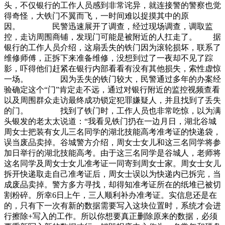
头，不仅银行的工作人员感到非常诧异，就连接警的警察也觉
得奇怪，大铁门不翼而飞，一时间难以捉摸其中的原
因。 民警迅速展开了调查，经过现场调查，调取监
控，走访周围商铺，发现门可能是被附近的人扛走了。 据
银行的工作人员介绍，这扇丢失的铁门因为滚轮损坏，联系了
维修师傅，正拆下来准备维修，没想到过了一夜却不见了踪
影，吓得他们赶紧在银行内部看看有没有其他损失，索性虚惊
一场。 因为丢失的铁门较大，民警通过多年的办案经
验确定这个“门”肯定走不远，通过对银行附近的监控视频查看
以及周围群众走访最终成功锁定犯罪嫌疑人，并且找到了丢失
的门。 找到了铁门时，工作人员也非常吃惊，以为满
头银发的老太太说道：“我看见铁门扔在一边月日，湖北谷城
周女士把装有女儿三名同学的湖北技能高考准考证的快递袋，
误当废品卖掉。谷城警方介绍，周女士女儿和这三名同学将参
加日举行的湖北技能高考。由于这三名同学是谷城人，老师将
这名同学及周女士女儿准考证一同寄到周女士家。周女士女儿
拆开快递取走自己准考证后，周女士误以为快递内已拆完，当
成废品卖掉。警方多方寻找，却得知准考证所在的纸堆已被切
割粉碎。所幸6日上午，三人顺利补办准考证。实信息还是在
的，只有下一次有新的数据需要写入这块位置时，系统才会进
行擦除+写入的工作。所以你想要真正删除原来的数据，必须