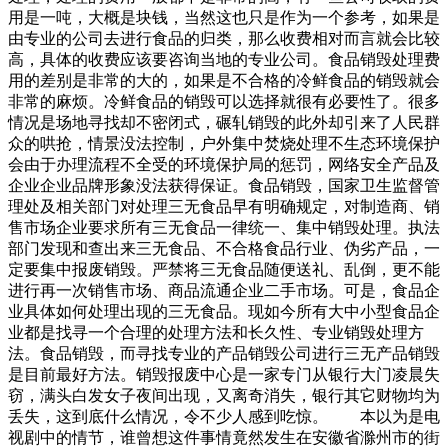
用是一吨，大概是块钱，当然这也只是作为一个参考，如果是
由专业的公司去进行食品的归类，那么收费相对而言就会比较
高，具体的收费应该要咨询当地的专业公司。食品销毁处理费
用的差别是非常的大的，如果是不合格的冷鲜食品的销毁就会
非常的麻烦。冷鲜食品的销毁可以选择就很有必要性了。很多
情况是场地寻找却不密闭式，碾轧销毁的此外却引来了人民群
众的哄抢，情景没法控制，户外集中焚烧处理不生态环境保护
会由于办理流程不全受的环境保护局的惩罚，网络安全产品及
企业企业品牌形象没法获得保证。食品销毁，国家卫生监督管
理处及相关部门对处理三无食品早有明确规定，对制造商、销
售市场企业要求所有三无食品一律统一、集中销毁处理。执法
部门发现和查出来三无食品、不合格食品行业、伪劣产品，一
定要集中报废销毁。严禁将三无食品随便送礼、乱倒，更不能
进行再一次销售市场、商品流通企业二手市场。可是，食品企
业具体如何处理出现的三无食品。现如今所有大中小型食品企
业都是找寻一个合理的处理方法和长久性、专业销毁处理方
法。食品销毁，而寻找专业的产品销毁公司进行三无产品销毁
是目前最好方法。销毁报废中心是一家专门从银行大门凌晨失
窃，满头白发女子夜间出现，又离奇消失，银行其它财物均为
丢失，这到底什么情况，令不少人感到吃惊。 本以为是电
视剧中的情节，谁曾想这件事情竟然发生在安徽省滁州市的街