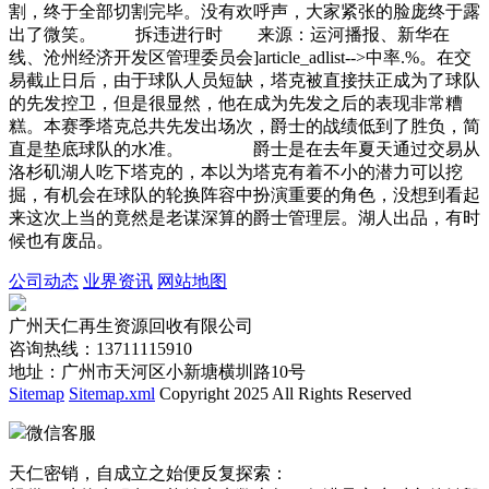
割，终于全部切割完毕。没有欢呼声，大家紧张的脸庞终于露
出了微笑。 拆违进行时 来源：运河播报、新华在
线、沧州经济开发区管理委员会]article_adlist-->中率.%。在交
易截止日后，由于球队人员短缺，塔克被直接扶正成为了球队
的先发控卫，但是很显然，他在成为先发之后的表现非常糟
糕。本赛季塔克总共先发出场次，爵士的战绩低到了胜负，简
直是垫底球队的水准。 爵士是在去年夏天通过交易从
洛杉矶湖人吃下塔克的，本以为塔克有着不小的潜力可以挖
掘，有机会在球队的轮换阵容中扮演重要的角色，没想到看起
来这次上当的竟然是老谋深算的爵士管理层。湖人出品，有时
候也有废品。
公司动态
业界资讯
网站地图
广州天仁再生资源回收有限公司
咨询热线：13711115910
地址：广州市天河区小新塘横圳路10号
Sitemap
Sitemap.xml
Copyright 2025 All Rights Reserved
微信客服
天仁密销，自成立之始便反复探索：