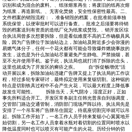
识别和成为混合的废料。、纸张熔浆再生；将废旧的纸再次熔
为纸浆，再造新纸。、无害化焚烧，安全性保密性最高。二、
文件档案的销毁流程： . 准备销毁的档案，在批准前须单独
系统保管，以便审批时可以进行备查。. 批准之后须要将待销
毁的档案送到有资质的造纸厂化为纸浆或焚毁。. 销开发区综
合执法局曾多次想要拆除，但是看似难度不高的工作确极具风
险，因为广告牌位于加油站边上，加油站及附近多少会弥漫的
易燃气体分子，任何一个花火都有可能会导致爆炸燃烧事故的
发生，这也是为什么加油站尽量避免产生静电、严禁抽烟，甚
至不允许使用手机。鉴于此，执法局也就打消了拆除的念头，
这里也就成为了开发区的癣疥之疾。 自“拆促畅增优”活
动开展以来，拆除加油站违建广告牌又提上了执法局的工作议
程，经过多轮专家研讨，最终拟定使用来复锯切割。这种锯的
特点是切割铁具过程中不会产生火花，可以最大程度上降低事
故发生可能性。 拆除当天，天气阴冷，湿度正好，正如
事先所料适合开工。开发区常务副主任韩光普亲自到场调度，
交管部门路边交通管制，消防部门现场严阵以待。执法局先是
安排了一个吊车将广告牌吊住固定，待底座切割完毕就可以吊
起。拆除工作开始了，一名工作人员手持来复锯小心翼翼地开
始切割，另一名工作人员拿着水瓶对着切割的位置同时喷水以
降低温度同时也可以喷灭有可能产生的火花。历经分钟的切