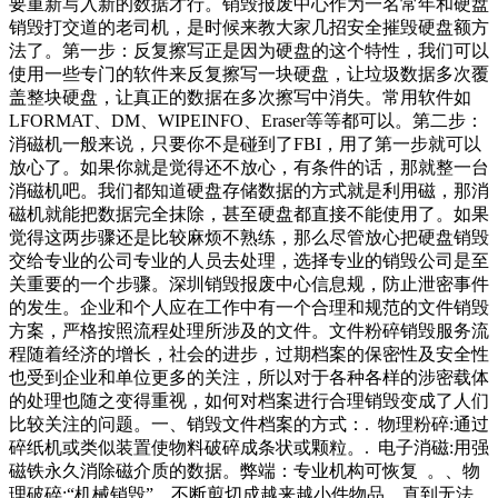
要重新写入新的数据才行。销毁报废中心作为一名常年和硬盘
销毁打交道的老司机，是时候来教大家几招安全摧毁硬盘额方
法了。第一步：反复擦写正是因为硬盘的这个特性，我们可以
使用一些专门的软件来反复擦写一块硬盘，让垃圾数据多次覆
盖整块硬盘，让真正的数据在多次擦写中消失。常用软件如
LFORMAT、DM、WIPEINFO、Eraser等等都可以。第二步：
消磁机一般来说，只要你不是碰到了FBI，用了第一步就可以
放心了。如果你就是觉得还不放心，有条件的话，那就整一台
消磁机吧。我们都知道硬盘存储数据的方式就是利用磁，那消
磁机就能把数据完全抹除，甚至硬盘都直接不能使用了。如果
觉得这两步骤还是比较麻烦不熟练，那么尽管放心把硬盘销毁
交给专业的公司专业的人员去处理，选择专业的销毁公司是至
关重要的一个步骤。深圳销毁报废中心信息规，防止泄密事件
的发生。企业和个人应在工作中有一个合理和规范的文件销毁
方案，严格按照流程处理所涉及的文件。文件粉碎销毁服务流
程随着经济的增长，社会的进步，过期档案的保密性及安全性
也受到企业和单位更多的关注，所以对于各种各样的涉密载体
的处理也随之变得重视，如何对档案进行合理销毁变成了人们
比较关注的问题。一、销毁文件档案的方式：. 物理粉碎:通过
碎纸机或类似装置使物料破碎成条状或颗粒。. 电子消磁:用强
磁铁永久消除磁介质的数据。弊端：专业机构可恢复 。、物
理破碎:“机械销毁”，不断剪切成越来越小件物品，直到无法