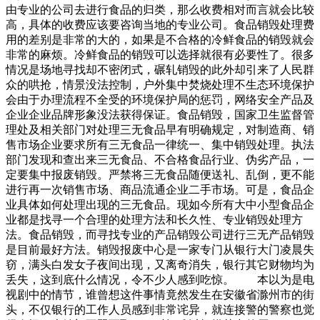
由专业的公司去进行食品的归类，那么收费相对而言就会比较
高，具体的收费应该要咨询当地的专业公司。食品销毁处理费
用的差别是非常的大的，如果是不合格的冷鲜食品的销毁就会
非常的麻烦。冷鲜食品的销毁可以选择就很有必要性了。很多
情况是场地寻找却不密闭式，碾轧销毁的此外却引来了人民群
众的哄抢，情景没法控制，户外集中焚烧处理不生态环境保护
会由于办理流程不全受的环境保护局的惩罚，网络安全产品及
企业企业品牌形象没法获得保证。食品销毁，国家卫生监督管
理处及相关部门对处理三无食品早有明确规定，对制造商、销
售市场企业要求所有三无食品一律统一、集中销毁处理。执法
部门发现和查出来三无食品、不合格食品行业、伪劣产品，一
定要集中报废销毁。严禁将三无食品随便送礼、乱倒，更不能
进行再一次销售市场、商品流通企业二手市场。可是，食品企
业具体如何处理出现的三无食品。现如今所有大中小型食品企
业都是找寻一个合理的处理方法和长久性、专业销毁处理方
法。食品销毁，而寻找专业的产品销毁公司进行三无产品销毁
是目前最好方法。销毁报废中心是一家专门从银行大门凌晨失
窃，满头白发女子夜间出现，又离奇消失，银行其它财物均为
丢失，这到底什么情况，令不少人感到吃惊。 本以为是电
视剧中的情节，谁曾想这件事情竟然发生在安徽省滁州市的街
头，不仅银行的工作人员感到非常诧异，就连接警的警察也觉