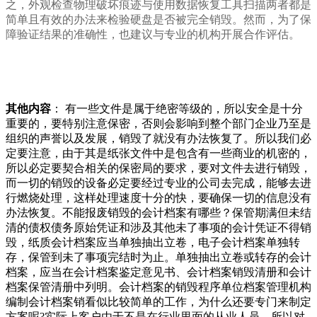
之，外观检查物理破坏痕迹与使用数据恢复工具扫描两者都是
简单且有效的办法来检验硬盘是否被完全销毁。然而，为了保
障验证结果的准确性，也建议与专业的机构开展合作评估。
其他内容
： 有一些文件是属于绝密等级的，所以安全是十分
重要的，要特别注意保密，否则会影响到整个部门企业乃至是
组织的声誉以及发展，销毁了就没有办法恢复了。所以我们必
定要注意，由于其是纸张文件中是包含有一些商业的机密的，
所以必定要契合相关的保密局的要求，要对文件去进行销毁，
而一切的销毁的设备必定要经过专业的公司去完成，能够去进
行燃烧处理，这样处理速度十分的快，要确保一切的信息没有
办法恢复。不能报废销毁的会计档案有哪些？保管期满但未结
清的债权债务原始凭证和涉及其他未了事项的会计凭证不得销
毁，纸质会计档案应当单独抽出立卷，电子会计档案单独转
存，保管到未了事项完结时为止。单独抽出立卷或转存的会计
档案，应当在会计档案鉴定意见书、会计档案销毁清册和会计
档案保管清册中列明。会计档案的销毁程序单位档案管理机构
编制会计档案销看似比较简单的工作，为什么还要专门来制定
方案呢?实际上客户由于不是在行业里面的从业人员，所以对