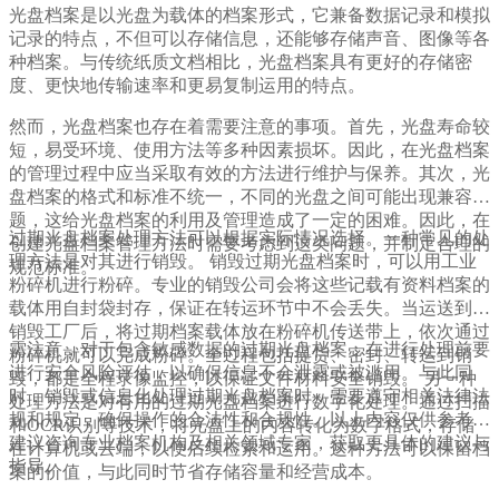
光盘档案是以光盘为载体的档案形式，它兼备数据记录和模拟
记录的特点，不但可以存储信息，还能够存储声音、图像等各
种档案。与传统纸质文档相比，光盘档案具有更好的存储密
度、更快地传输速率和更易复制运用的特点。
然而，光盘档案也存在着需要注意的事项。首先，光盘寿命较
短，易受环境、使用方法等多种因素损坏。因此，在光盘档案
的管理过程中应当采取有效的方法进行维护与保养。其次，光
盘档案的格式和标准不统一，不同的光盘之间可能出现兼容问
题，这给光盘档案的利用及管理造成了一定的困难。因此，在
过期光盘档案处理方法可以根据实际情况选择。一种常见的处
创建光盘档案管理方法时需要考虑到这类问题，并制定合理的
理方法是对其进行销毁。 销毁过期光盘档案时，可以用工业
规范标准。
粉碎机进行粉碎。专业的销毁公司会将这些记载有资料档案的
载体用自封袋封存，保证在转运环节中不会丢失。当运送到达
销毁工厂后，将过期档案载体放在粉碎机传送带上，依次通过
需注意，对于包含敏感数据的过期光盘档案，在进行处理前要
粉碎机就可以完成粉碎。全过程包括提货、密封、转运到销
进行安全风险评估，以确保信息不会泄露或被滥用。与此同
毁，都是全程录像监控，以保证文件材料安全销毁。 另一种
时，销毁或信息化处理过期光盘档案时，需要遵守相关法律法
处理方法是对有用的过期光盘档案进行数字化处理。通过扫描
规和规定，确保操作的合法性和合规性。以上内容仅供参考，
和OCR识别等技术，将光盘上的内容转化为数字格式，存储
建议咨询专业档案机构及相关领域专家，获取更具体的建议与
在计算机或云端，以便后续检索和运用。这种方法可以保留档
指导。
案的价值，与此同时节省存储容量和经营成本。