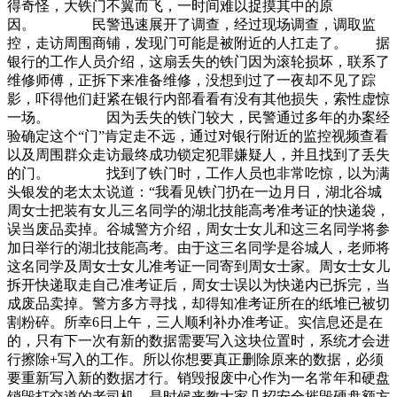
得奇怪，大铁门不翼而飞，一时间难以捉摸其中的原
因。 民警迅速展开了调查，经过现场调查，调取监
控，走访周围商铺，发现门可能是被附近的人扛走了。 据
银行的工作人员介绍，这扇丢失的铁门因为滚轮损坏，联系了
维修师傅，正拆下来准备维修，没想到过了一夜却不见了踪
影，吓得他们赶紧在银行内部看看有没有其他损失，索性虚惊
一场。 因为丢失的铁门较大，民警通过多年的办案经
验确定这个“门”肯定走不远，通过对银行附近的监控视频查看
以及周围群众走访最终成功锁定犯罪嫌疑人，并且找到了丢失
的门。 找到了铁门时，工作人员也非常吃惊，以为满
头银发的老太太说道：“我看见铁门扔在一边月日，湖北谷城
周女士把装有女儿三名同学的湖北技能高考准考证的快递袋，
误当废品卖掉。谷城警方介绍，周女士女儿和这三名同学将参
加日举行的湖北技能高考。由于这三名同学是谷城人，老师将
这名同学及周女士女儿准考证一同寄到周女士家。周女士女儿
拆开快递取走自己准考证后，周女士误以为快递内已拆完，当
成废品卖掉。警方多方寻找，却得知准考证所在的纸堆已被切
割粉碎。所幸6日上午，三人顺利补办准考证。实信息还是在
的，只有下一次有新的数据需要写入这块位置时，系统才会进
行擦除+写入的工作。所以你想要真正删除原来的数据，必须
要重新写入新的数据才行。销毁报废中心作为一名常年和硬盘
销毁打交道的老司机，是时候来教大家几招安全摧毁硬盘额方