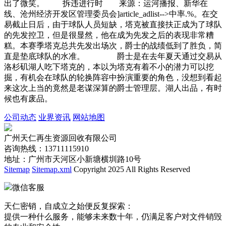
出了微笑。 拆违进行时 来源：运河播报、新华在
线、沧州经济开发区管理委员会]article_adlist-->中率.%。在交
易截止日后，由于球队人员短缺，塔克被直接扶正成为了球队
的先发控卫，但是很显然，他在成为先发之后的表现非常糟
糕。本赛季塔克总共先发出场次，爵士的战绩低到了胜负，简
直是垫底球队的水准。 爵士是在去年夏天通过交易从
洛杉矶湖人吃下塔克的，本以为塔克有着不小的潜力可以挖
掘，有机会在球队的轮换阵容中扮演重要的角色，没想到看起
来这次上当的竟然是老谋深算的爵士管理层。湖人出品，有时
候也有废品。
公司动态
业界资讯
网站地图
广州天仁再生资源回收有限公司
咨询热线：13711115910
地址：广州市天河区小新塘横圳路10号
Sitemap
Sitemap.xml
Copyright 2025 All Rights Reserved
微信客服
天仁密销，自成立之始便反复探索：
提供一种什么服务，能够未来数十年，仍满足客户对文件销毁