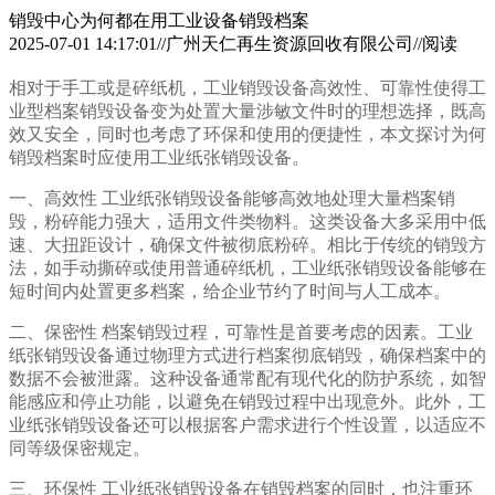
销毁中心为何都在用工业设备销毁档案
2025-07-01 14:17:01//广州天仁再生资源回收有限公司//阅读
相对于手工或是碎纸机，工业销毁设备高效性、可靠性使得工
业型档案销毁设备变为处置大量涉敏文件时的理想选择，既高
效又安全，同时也考虑了环保和使用的便捷性，本文探讨为何
销毁档案时应使用工业纸张销毁设备。
一、高效性 工业纸张销毁设备能够高效地处理大量档案销
毁，粉碎能力强大，适用文件类物料。这类设备大多采用中低
速、大扭距设计，确保文件被彻底粉碎。相比于传统的销毁方
法，如手动撕碎或使用普通碎纸机，工业纸张销毁设备能够在
短时间内处置更多档案，给企业节约了时间与人工成本。
二、保密性 档案销毁过程，可靠性是首要考虑的因素。工业
纸张销毁设备通过物理方式进行档案彻底销毁，确保档案中的
数据不会被泄露。这种设备通常配有现代化的防护系统，如智
能感应和停止功能，以避免在销毁过程中出现意外。此外，工
业纸张销毁设备还可以根据客户需求进行个性设置，以适应不
同等级保密规定。
三、环保性 工业纸张销毁设备在销毁档案的同时，也注重环