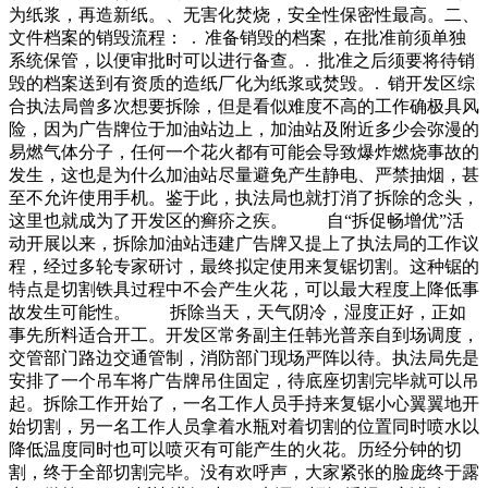
为纸浆，再造新纸。、无害化焚烧，安全性保密性最高。二、
文件档案的销毁流程： . 准备销毁的档案，在批准前须单独
系统保管，以便审批时可以进行备查。. 批准之后须要将待销
毁的档案送到有资质的造纸厂化为纸浆或焚毁。. 销开发区综
合执法局曾多次想要拆除，但是看似难度不高的工作确极具风
险，因为广告牌位于加油站边上，加油站及附近多少会弥漫的
易燃气体分子，任何一个花火都有可能会导致爆炸燃烧事故的
发生，这也是为什么加油站尽量避免产生静电、严禁抽烟，甚
至不允许使用手机。鉴于此，执法局也就打消了拆除的念头，
这里也就成为了开发区的癣疥之疾。 自“拆促畅增优”活
动开展以来，拆除加油站违建广告牌又提上了执法局的工作议
程，经过多轮专家研讨，最终拟定使用来复锯切割。这种锯的
特点是切割铁具过程中不会产生火花，可以最大程度上降低事
故发生可能性。 拆除当天，天气阴冷，湿度正好，正如
事先所料适合开工。开发区常务副主任韩光普亲自到场调度，
交管部门路边交通管制，消防部门现场严阵以待。执法局先是
安排了一个吊车将广告牌吊住固定，待底座切割完毕就可以吊
起。拆除工作开始了，一名工作人员手持来复锯小心翼翼地开
始切割，另一名工作人员拿着水瓶对着切割的位置同时喷水以
降低温度同时也可以喷灭有可能产生的火花。历经分钟的切
割，终于全部切割完毕。没有欢呼声，大家紧张的脸庞终于露